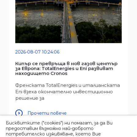
2026-08-07 10:24:06
Кипър се превръща в нов газов център
за Европа: TotalEnergies и Eni развиват
находището Cronos
Френската TotalEnergies и италианската
Eni взеха окончателно инвестиционно
решение за
Прочети повече
Бисквитките ("cookies") ни помагат, за да Ви
предоставим възможно най-доброто
потребителско изживяване, което Вие
© 2026 Овергаз инк. |
Политика за